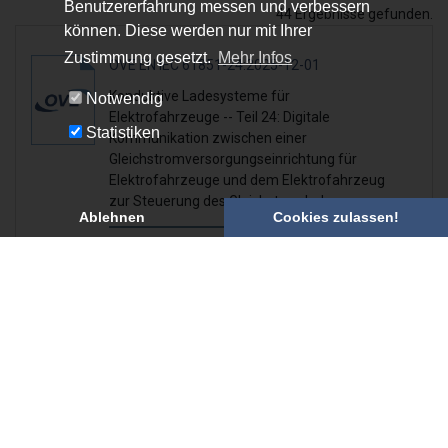
Benutzererfahrung messen und verbessern
44 Ergebnisse gefunden.
können. Diese werden nur mit Ihrer
Zustimmung gesetzt.
Mehr Infos
OVE EN IEC 61851-24:2025-12-01
Konduktive Ladesysteme für
Notwendig
Elektrofahrzeuge -- Teil 24: Digitale
Statistiken
Kommunikation zwischen einer
Gleichstromversorgungseinrichtung für
Elektrofahrzeuge und dem Elektrofahrzeug
zur Steuerung des Gleichstromladevorgangs
Ablehnen
Cookies zulassen!
Kategorie:
Norm
Preis *:
Download € 91,15
Download € 331,70
Print € 113,94
Print € 331,70
Status:
Gültig
Sprachen: