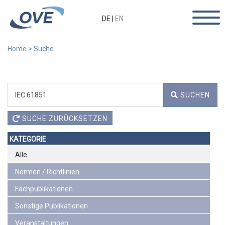
DE
|
EN
Home
>
Suche
SUCHEN
Lade Ergebnisse.
SUCHE ZURÜCKSETZEN
KATEGORIE
Alle
Normen / Richtlinien
Fachpublikationen
Sonstige Publikationen
Veranstaltungen