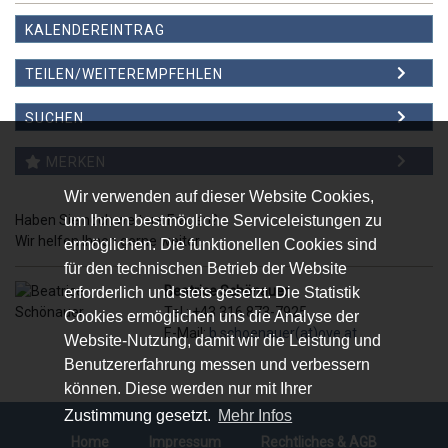
KALENDEREINTRAG
TEILEN/WEITEREMPFEHLEN
WEITEREMPFEHLEN
SUCHEN
MERKEN
Wir verwenden auf dieser Website Cookies,
um Ihnen bestmögliche Serviceleistungen zu
Haben Sie noch weitere Fragen?
Wir helfen Ihnen gerne weiter.
ermöglichen. Die funktionellen Cookies sind
für den technischen Betrieb der Website
Beatrice Schönauer
erforderlich und stets gesetzt. Die Statistik
Tel.: +43 316 873-7925
Cookies ermöglichen uns die Analyse der
E-Mail:
b.schoenauer(at)ove.at
Website-Nutzung, damit wir die Leistung und
Benutzererfahrung messen und verbessern
können. Diese werden nur mit Ihrer
Zustimmung gesetzt.
Mehr Infos
Home
Impressum
Rechtliches & AGB