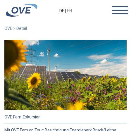
DE
|
EN
OVE
>
Detail
OVE Fem-Exkursion
Mit OVE Fem on Tour: Besichtigung Energiepark Bruck/Leitha