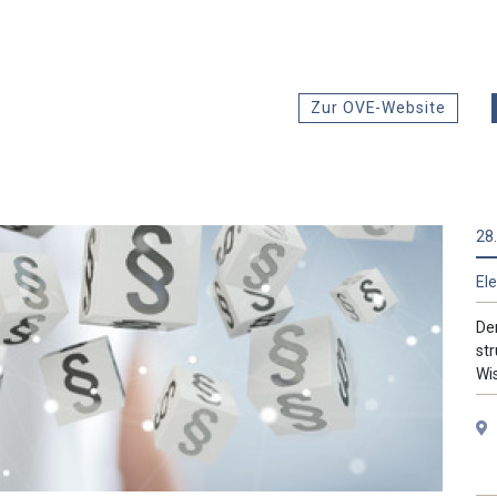
Zur OVE-Website
28.
El
De
str
Wi