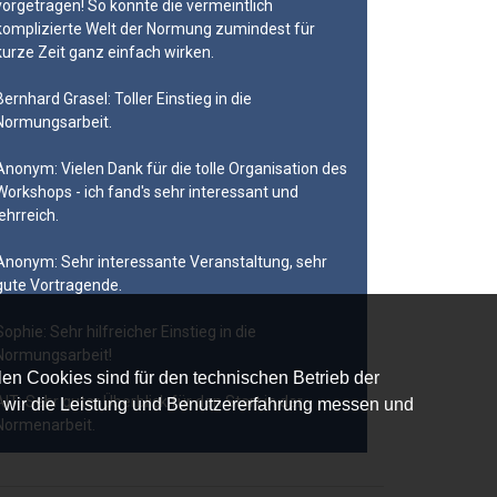
vorgetragen! So konnte die vermeintlich
komplizierte Welt der Normung zumindest für
kurze Zeit ganz einfach wirken.
Bernhard Grasel: Toller Einstieg in die
Normungsarbeit.
Anonym: Vielen Dank für die tolle Organisation des
Workshops - ich fand's sehr interessant und
lehrreich.
Anonym: Sehr interessante Veranstaltung, sehr
gute Vortragende.
Sophie: Sehr hilfreicher Einstieg in die
Normungsarbeit!
en Cookies sind für den technischen Betrieb der
AIT: Sehr guter Überblick für den Start in der
it wir die Leistung und Benutzererfahrung messen und
Normenarbeit.