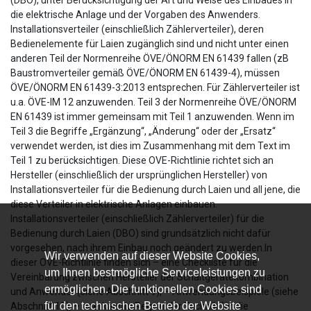
die elektrische Anlage und der Vorgaben des Anwenders.
Installationsverteiler (einschließlich Zählerverteiler), deren
Bedienelemente für Laien zugänglich sind und nicht unter einen
anderen Teil der Normenreihe ÖVE/ÖNORM EN 61439 fallen (zB
Baustromverteiler gemäß ÖVE/ÖNORM EN 61439-4), müssen
ÖVE/ÖNORM EN 61439-3:2013 entsprechen. Für Zählerverteiler ist
u.a. ÖVE-IM 12 anzuwenden. Teil 3 der Normenreihe ÖVE/ÖNORM
EN 61439 ist immer gemeinsam mit Teil 1 anzuwenden. Wenn im
Teil 3 die Begriffe „Ergänzung“, „Änderung“ oder der „Ersatz“
verwendet werden, ist dies im Zusammenhang mit dem Text im
Teil 1 zu berücksichtigen. Diese OVE-Richtlinie richtet sich an
Hersteller (einschließlich der ursprünglichen Hersteller) von
Installationsverteiler für die Bedienung durch Laien und all jene, die
diese Verteiler in elektrische Anlagen einbauen.
Installationsverteiler (einschließlich Zählerverteiler) für die
Bedienung durch Laien (DBO) sind grundsätzlich nicht dafür
vorgesehen, nach ihrem Einbau noch geändert zu werden.In
Wir verwenden auf dieser Website Cookies,
dieser OVE-Richtlinie finden sich – eine Checkliste für die
um Ihnen bestmögliche Serviceleistungen zu
Vereinbarung zwischen Hersteller der Schaltgerätekombination
ermöglichen. Die funktionellen Cookies sind
und Anwender (siehe Abschnitt 9), – Anwendungsbeispiele (siehe
für den technischen Betrieb der Website
Abschnitt 10), – anerkannte Regeln der Technik für die